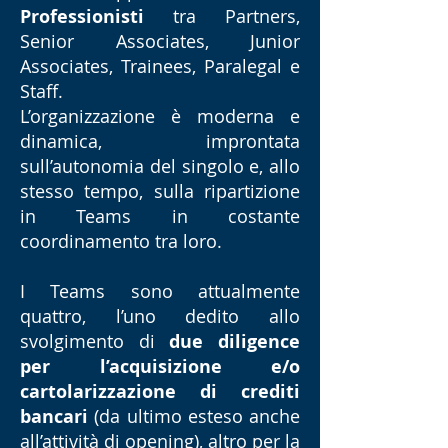
Professionisti
tra Partners,
Lo Studio Grillo Zappia è una
Senior Associates, Junior
boutique law firm che, da oltre
Associates, Trainees, Paralegal e
cinquant’anni, opera come
Staff.
leader riconosciuto nei settori di
L’organizzazione è moderna e
Diritto bancario, societario,
dinamica, improntata
fallimentare e contenzioso
sull’autonomia del singolo e, allo
civile
.
stesso tempo, sulla ripartizione
in Teams in costante
L’obiettivo è assistere
Istituti
coordinamento tra loro.
Bancari, Società Veicolo di
Intermediazione Finanziaria,
I Teams sono attualmente
Fondi d’Investimento, Società,
quattro, l’uno dedito allo
Enti Pubblici e Privati
nelle
svolgimento di
due diligence
attività giudiziali di
credit
per l’acquisizione e/o
servicing, litigation e
cartolarizzazione di crediti
concorsuale
.
bancari
(da ultimo esteso anche
all’attività di opening), altro per la