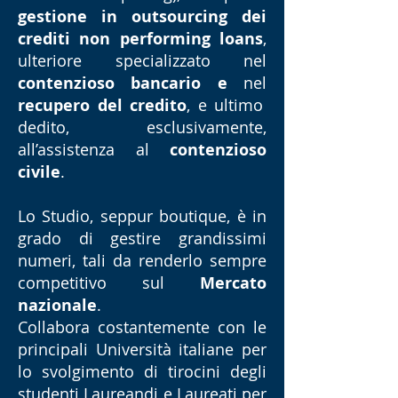
Lo Studio nasce a
Reggio
gestione in outsourcing dei
Calabria
, città natìa dell’Avv.
crediti non performing loans
,
Gerolamo Carlo Grillo Zappia,
ulteriore specializzato nel
suo fondatore, nel
1967
,
contenzioso bancario e
nel
estendendo la propria
recupero del credito
, e ultimo
competenza, sin da allora, su
dedito, esclusivamente,
tutto il territorio nazionale.
all’assistenza al
contenzioso
Oggi Reggio Calabria ospita
civile
.
ancora la sede storica dello
Studio.
Lo Studio, seppur boutique, è in
grado di gestire grandissimi
Nel
2012
, l’Avv. Giuseppe
numeri, tali da renderlo sempre
Pierfelice Grillo Zappia ha
competitivo sul
Mercato
fondato la nuova sede di
Roma
,
nazionale
.
oggi polo centrale e in costante
Collabora costantemente con le
espansione.
principali Università italiane per
lo svolgimento di tirocini degli
Lo Studio vanta circa
venti
studenti Laureandi e Laureati per