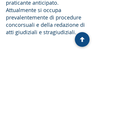
praticante anticipato.
Attualmente si occupa
prevalentemente di procedure
concorsuali e della redazione di
atti giudiziali e stragiudiziali.
Studio Roma
Viale Giulio Cesare n. 2 – 00192
+39 06 87 39 0042
segreteriaroma@studiogrillozappia.it
segreteriaroma2@studiogrillozappia.it
Studio Reggio Calabria